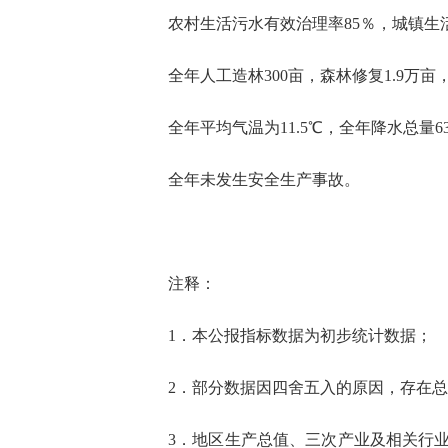
农村生活污水有效治理率85％
，
城镇生
全年人工造林
300
亩，
森林
修复
1.9
万亩
全年平均气温为
11.5
℃，全年降水总量
6
全年未发生安全生产事故。
注释：
1．
本公报指标
数据
为初步统计数据
；
2．
部分数据因四舍五入的原因，存在总
3．地区生产总值、三次产业及相关行