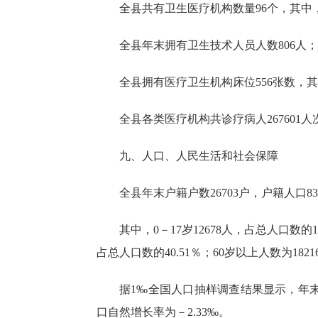
全县
共
有卫生医疗机构
数量96个
，其中
全县年末
拥有卫生技术人员
人数806人
；
全县
拥有医疗卫生机构床位
556
张
数
，
其
全县各类医疗机构共诊疗病人
267601
人
九、人口、人民生活和社会保障
全县
年末户籍户数
26703户，
户籍人口
83
其中，
0－17
岁
12678
人，占总人
口
数的
1
占总人
口
数的
40.51
％；60岁以上
人数
为
1821
据1
‰
全国人口抽样调查结果显示，年
口自然增长率为－2.33‰。