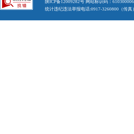
陕ICP备12009282号
网站标识码：61030000
统计违纪违法举报电话:0917-3260800（传真） 