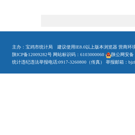
主办：宝鸡市统计局 建议使用IE8.0以上版本浏览器 营商环境治理
陕ICP备12009282号
网站标识码：6103000060
陕公网安备 61
统计违纪违法举报电话:0917-3260800（传真） 举报邮箱：bjzfb1