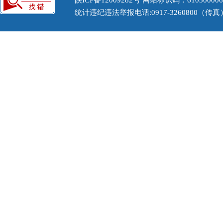
陕ICP备12009282号
网站标识码：61030000
统计违纪违法举报电话:0917-3260800（传真） 