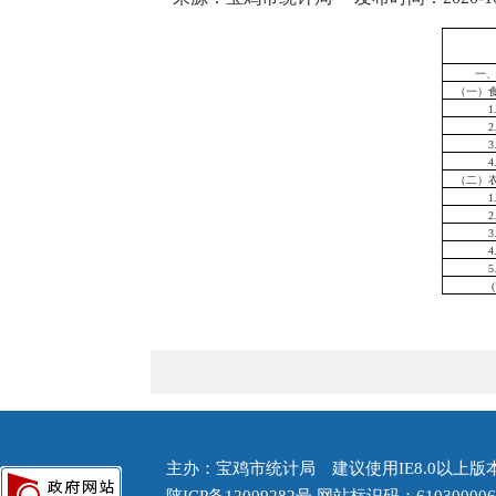
一
（一）
1
2
3
（二）
1
3
4
5
主办：宝鸡市统计局 建议使用IE8.0以上版本浏