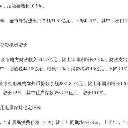
％，烟酒类增长10.5％。
半年
，全市外贸
进出口总额
31.51亿元，下降42.3％。其中，出口30
存贷稳步增长
，全
市地方财政收入
60.57
亿元，比上年同期增长
3.3
％；财政支出
中，增值税
44.10
亿元，
增长
1.2
％
；
消费税
49.18亿元，下降3.1
全市金融机构本外币贷款余额
2881.82
亿元，比上年同期增长
1.6
，增长
0.2
％
，
其中住户存款
3563.15亿元，增长10.0％。
用电量保持稳定增长
，全市居民消费价格（CPI）比上年同期增长0.3％。上半年，全