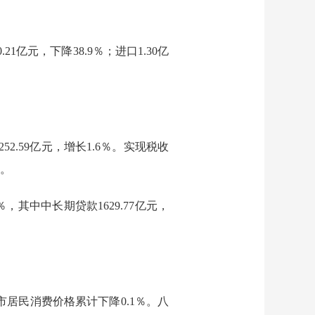
.21亿元，下降38.9％；进口1.30亿
252.59
亿元，增长
1.6
％。实现税收
％。
％
，
其中中长期贷款
1629.77亿元，
市居民消费价格累计下降0.1％。八