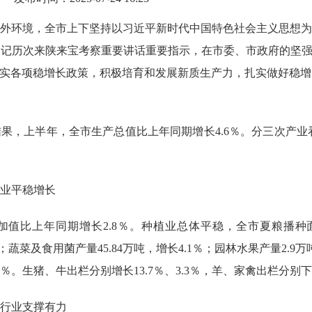
外环境
，全市上下坚持以习近平
新时代中国特色社会主义思想为
书记历次来陕来宝考察重要讲话重要指示，在市委、市政府的坚
落实各项稳增长政策，积极培育和发展新质生产力，扎实做好稳
结果，
上半年
，
全市生产总值
比上年同期
增长
4.6
％。分
三次
产业
业平稳增长
加值比上年同期增长
2.8
％。种植业总体平稳，全市夏粮播种
％；
蔬菜及食用菌产量
45.84
万吨，增长
4.1
％；园林水果产量
2.9
万
％
。
生猪、牛出栏分别增长
13.7％、
3.3％，
羊、家禽出栏分别下
行业支撑有力