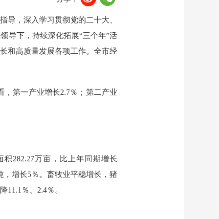
指导，
深入学习
贯彻
党的二十大、
强领导下，持续深化拓展
“三个年”活
增长和高质量发展各项工作。
全市经
看，第一产业增长
2.7
％；第二产业
面积
282.27
万亩，比上年同期增长
吨，增长
5
％。畜牧业平稳增长，
猪
降
11.1％、2.4％。