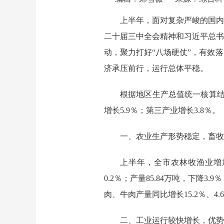
上半年
，面对复杂严峻的国内
二十届三中全会精神和习近平总
动，聚力打好“八场硬仗”，有效
济
承压前行，运行总体平稳
。
根据地区生产总值统一核算
增长
5.9
％；第三产业增长
3.8
％。
一、
农业生产形势稳定，
畜牧
上半年，全市农林牧渔业增
0.2
％；产量
85.84万吨，下降3.9
肉
、
牛肉产量同比增长
15.2％、4.6
二、
工业运行较快增长，优势