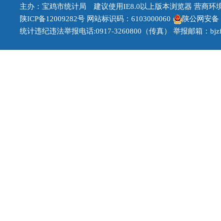
主办：宝鸡市统计局 建议使用IE8.0以上版本浏览器 营商环境治理
陕ICP备12009282号
网站标识码：6103000060
陕公网安备 61
统计违纪违法举报电话:0917-3260800（传真） 举报邮箱：bjzfb1