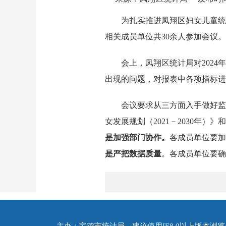
为扎实
推进
凤翔区
妇女儿童统
相关成员单位共30余人参加会议。
会上，
凤翔区
统计局对2024
年
出现的问题，对报表中各项指标
会议要求从三方面入手做好监
女发展规划（2021－2030年）》和
是
加强部门
协作
。
各成员单位要加
是
严把数据质量
。各成员单位要确