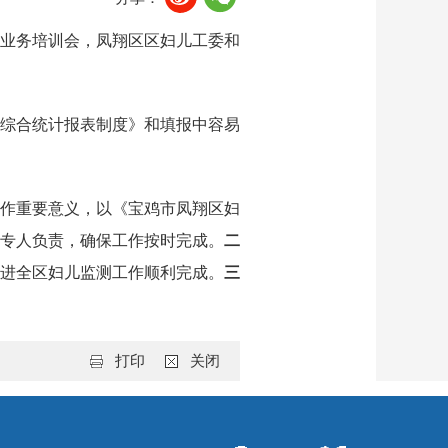
业务
培训会，
凤翔区
区妇儿工委和
综合统计报表制度》和填报中容易
作重要意义
，
以
《宝鸡市凤翔区妇
专人负责，确保
工作按时完成。
二
进全区妇儿监测工作
顺利完成。
三
打印
关闭