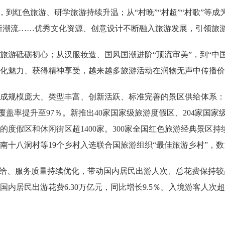
风，到红色旅游、研学旅游持续升温；从“村晚”“村超”“村歌”等
游新潮流……优秀文化资源、创意设计不断融入旅游发展，引领旅
旅游砥砺初心；从汉服妆造、国风国潮进阶“顶流审美”，到“中国
文化魅力、获得精神享受，越来越多旅游活动在润物无声中传播价
成规模庞大、类型丰富、创新活跃、标准完善的景区供给体系：“
县域覆盖率提升至97％。新推出40家国家级旅游度假区、204家国
的度假区和休闲街区超1400家。300家全国红色旅游经典景区
湖南十八洞村等19个乡村入选联合国旅游组织“最佳旅游乡村”，
供给、服务质量持续优化，带动国内居民出游人次、总花费保持较高
％；国内居民出游花费6.30万亿元，同比增长9.5％。入境游客人次超