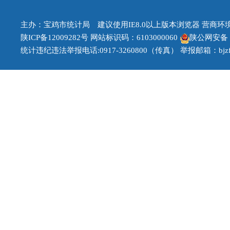
主办：宝鸡市统计局 建议使用IE8.0以上版本浏览器 营商环境治理
陕ICP备12009282号
网站标识码：6103000060
陕公网安备 61
统计违纪违法举报电话:0917-3260800（传真） 举报邮箱：bjzfb1