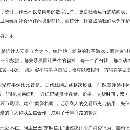
，统计工作已不仅是简单的数字汇总，更是社会运行的晴雨表、
成为维系社会信任的隐形契约，而统计一线奋战的我们成为守护
身之本
，是统计人安身立命之本。统计绝非简单的数字游戏，而是透过
每一组数据，都关系着国计民生的福祉；每一个百分比，都牵动
在警示我们：统计容不得半点虚假，唯有以诚相待，方得真实之
的光辉事例比比皆是。古代丝绸之路横跨欧亚，商队需穿越不
文书固化交易细则，详细记录货物数量、价格、交货时间，双方
环节透明。建立“商誉档案”，记录商人的交易历史与信用，失
景的商人得以互信合作，成就了千年商路的繁荣。
是无处不在。阿里巴巴
“芝麻信用”通过统计用户消费行为、履约