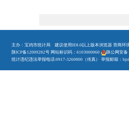
主办：宝鸡市统计局 建议使用IE8.0以上版本浏览器 营商环境治理
陕ICP备12009282号
网站标识码：6103000060
陕公网安备 61
统计违纪违法举报电话:0917-3260800（传真） 举报邮箱：bjzfb1