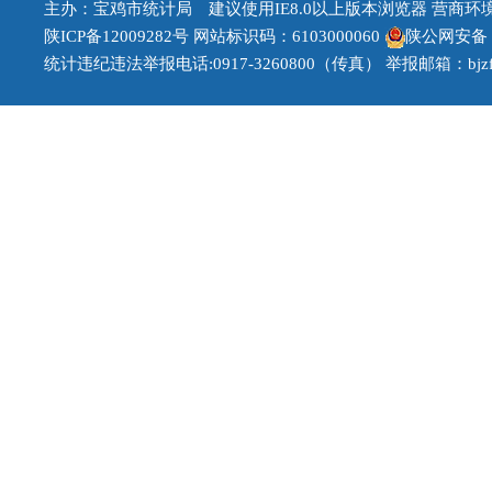
主办：宝鸡市统计局 建议使用IE8.0以上版本浏览器 营商环境治理
陕ICP备12009282号
网站标识码：6103000060
陕公网安备 61
统计违纪违法举报电话:0917-3260800（传真） 举报邮箱：bjzfb1