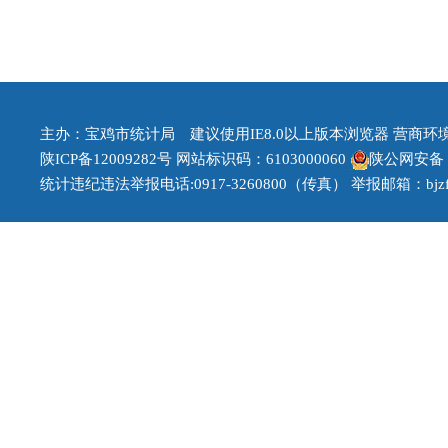
主办：宝鸡市统计局 建议使用IE8.0以上版本浏览器 营商环境治理
陕ICP备12009282号
网站标识码：6103000060
陕公网安备 61
统计违纪违法举报电话:0917-3260800（传真） 举报邮箱：bjzfb1